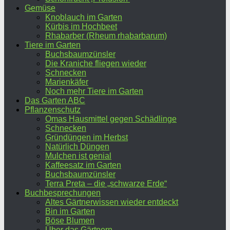
Gemüse
Knoblauch im Garten
Kürbis im Hochbeet
Rhabarber (Rheum rhabarbarum)
Tiere im Garten
Buchsbaumzünsler
Die Kraniche fliegen wieder
Schnecken
Marienkäfer
Noch mehr Tiere im Garten
Das Garten ABC
Pflanzenschutz
Omas Hausmittel gegen Schädlinge
Schnecken
Gründüngen im Herbst
Natürlich Düngen
Mulchen ist genial
Kaffeesatz im Garten
Buchsbaumzünsler
Terra Preta – die „schwarze Erde“
Buchbesprechungen
Altes Gärtnerwissen wieder entdeckt
Bin im Garten
Böse Blumen
Über das Gärtnern