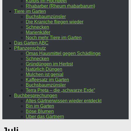
Kürbis im Hochbeet
Rhabarber (Rheum rhabarbarum)
Tiere im Garten
Buchsbaumzünsler
Die Kraniche fliegen wieder
Schnecken
Marienkäfer
Noch mehr Tiere im Garten
Das Garten ABC
Pflanzenschutz
Omas Hausmittel gegen Schädlinge
Schnecken
Gründüngen im Herbst
Natürlich Düngen
Mulchen ist genial
Kaffeesatz im Garten
Buchsbaumzünsler
Terra Preta – die „schwarze Erde“
Buchbesprechungen
Altes Gärtnerwissen wieder entdeckt
Bin im Garten
Böse Blumen
Über das Gärtnern
Juli