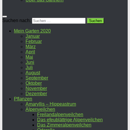
Suchen nach:
Mein Garten 2020
Januar
Februar
März
April
Mai
Juni
Juli
August
September
Oktober
November
Dezember
Pflanzen
Amaryllis – Hippeastrum
Alpenveilchen
Freilandalpenveilchen
Das efeublättrige Alpenveilchen
Das Zimmeralpenveilchen