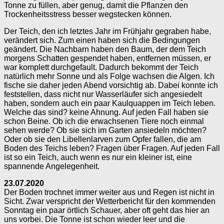
Tonne zu füllen, aber genug, damit die Pflanzen den
Trockenheitsstress besser wegstecken können.
Der Teich, den ich letztes Jahr im Frühjahr gegraben habe,
verändert sich. Zum einen haben sich die Bedingungen
geändert. Die Nachbarn haben den Baum, der dem Teich
morgens Schatten gespendet haben, entfernen müssen, er
war komplett durchgefault. Dadurch bekommt der Teich
natürlich mehr Sonne und als Folge wachsen die Algen. Ich
fische sie daher jeden Abend vorsichtig ab. Dabei konnte ich
feststellen, dass nicht nur Wasserläufer sich angesiedelt
haben, sondern auch ein paar Kaulquappen im Teich leben.
Welche das sind? keine Ahnung. Auf jeden Fall haben sie
schon Beine. Ob ich die erwachsenen Tiere noch einmal
sehen werde? Ob sie sich im Garten ansiedeln möchten?
Oder ob sie den Libellenlarven zum Opfer fallen, die am
Boden des Teichs leben? Fragen über Fragen. Auf jeden Fall
ist so ein Teich, auch wenn es nur ein kleiner ist, eine
spannende Angelegenheit.
23.07.2020
Der Boden trochnet immer weiter aus und Regen ist nicht in
Sicht. Zwar verspricht der Wetterbericht für den kommenden
Sonntag ein paar örtlich Schauer, aber oft geht das hier an
uns vorbei. Die Tonne ist schon wieder leer und die