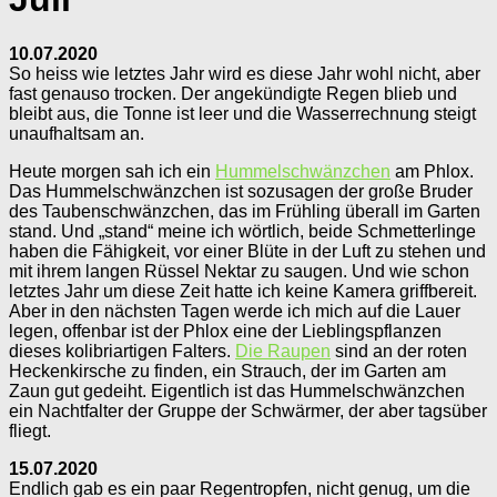
10.07.2020
So heiss wie letztes Jahr wird es diese Jahr wohl nicht, aber
fast genauso trocken. Der angekündigte Regen blieb und
bleibt aus, die Tonne ist leer und die Wasserrechnung steigt
unaufhaltsam an.
Heute morgen sah ich ein
Hummelschwänzchen
am Phlox.
Das Hummelschwänzchen ist sozusagen der große Bruder
des Taubenschwänzchen, das im Frühling überall im Garten
stand. Und „stand“ meine ich wörtlich, beide Schmetterlinge
haben die Fähigkeit, vor einer Blüte in der Luft zu stehen und
mit ihrem langen Rüssel Nektar zu saugen. Und wie schon
letztes Jahr um diese Zeit hatte ich keine Kamera griffbereit.
Aber in den nächsten Tagen werde ich mich auf die Lauer
legen, offenbar ist der Phlox eine der Lieblingspflanzen
dieses kolibriartigen Falters.
Die Raupen
sind an der roten
Heckenkirsche zu finden, ein Strauch, der im Garten am
Zaun gut gedeiht. Eigentlich ist das Hummelschwänzchen
ein Nachtfalter der Gruppe der Schwärmer, der aber tagsüber
fliegt.
15.07.2020
Endlich gab es ein paar Regentropfen, nicht genug, um die