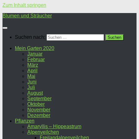
Zum Inhalt springen
Blumen und Sträucher
Suchen nach:
Mein Garten 2020
Januar
Februar
März
April
Mai
Juni
Juli
August
September
Oktober
November
Dezember
Pflanzen
Amaryllis – Hippeastrum
Alpenveilchen
Freilandalpenveilchen