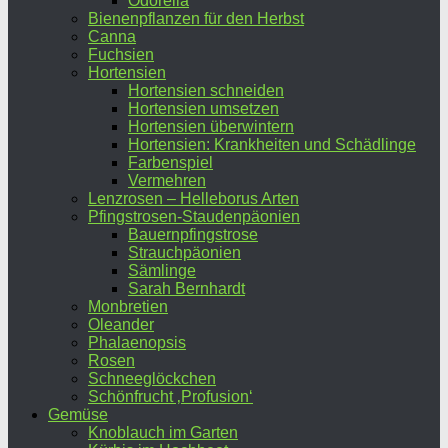
Odorella
Bienenpflanzen für den Herbst
Canna
Fuchsien
Hortensien
Hortensien schneiden
Hortensien umsetzen
Hortensien überwintern
Hortensien: Krankheiten und Schädlinge
Farbenspiel
Vermehren
Lenzrosen – Helleborus Arten
Pfingstrosen-Staudenpäonien
Bauernpfingstrose
Strauchpäonien
Sämlinge
Sarah Bernhardt
Monbretien
Oleander
Phalaenopsis
Rosen
Schneeglöckchen
Schönfrucht ‚Profusion‘
Gemüse
Knoblauch im Garten