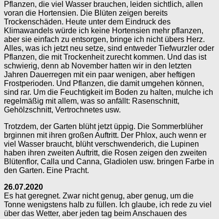
Pflanzen, die viel Wasser brauchen, leiden sichtlich, allen
voran die Hortensien. Die Blüten zeigen bereits
Trockenschäden. Heute unter dem Eindruck des
Klimawandels würde ich keine Hortensien mehr pflanzen,
aber sie einfach zu entsorgen, bringe ich nicht übers Herz.
Alles, was ich jetzt neu setze, sind entweder Tiefwurzler oder
Pflanzen, die mit Trockenheit zurecht kommen. Und das ist
schwierig, denn ab November hatten wir in den letzten
Jahren Dauerregen mit ein paar wenigen, aber heftigen
Frostperioden. Und Pflanzen, die damit umgehen können,
sind rar. Um die Feuchtigkeit im Boden zu halten, mulche ich
regelmäßig mit allem, was so anfällt: Rasenschnitt,
Gehölzschnitt, Vertrochnetes usw.
Trotzdem, der Garten blüht jetzt üppig. Die Sommerblüher
brginnen mit ihren großen Auftritt. Der Phlox, auch wenn er
viel Wasser braucht, blüht verschwenderich, die Lupinen
haben ihren zweiten Auftritt, die Rosen zeigen den zweiten
Blütenflor, Calla und Canna, Gladiolen usw. bringen Farbe in
den Garten. Eine Pracht.
26.07.2020
Es hat geregnet. Zwar nicht genug, aber genug, um die
Tonne wenigstens halb zu füllen. Ich glaube, ich rede zu viel
über das Wetter, aber jeden tag beim Anschauen des