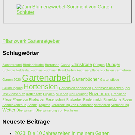
Pflanzwerk Gartenratgeber
Schlagwörter
Christrose
Dünger
Bienenfreund
Blindschleiche
Borretsch
Canna
Düngen
Erdkröte
Feldsalat
Fuchsie
Fuchsien Krankheiten
Fuchsienpflege
Fuchsien vermehren
Gartenarbeit
Gartenbücher
Garten 2020
Gartenpflege
Hortensien
Gründüngung
Hortensien schneiden
Hortensien umsetzen
Igel
November
Insektenschutz
Kaffeesatz
Lupinen
Mulchen
Naturdünger
Orchideen
Pflege
Pflege von Rhabarber
Rasenschnitt
Rhabarber
Rindenmulch
Ringelblume
Rosen
Schneckenzaun
Schnitt
Tagetes
Verarbeitung von Rhabarber
Vermehren
Vermehrung
Wetter
Überwintern
Überwinterung von Fuchsien
Neueste Beiträge
2023: Die 10 Jahreszeiten in meinem Garten