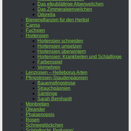
Das efeublättrige Alpenveilchen
Das Zimmeralpenveilchen
Odorella
Bienenpflanzen für den Herbst
Canna
Fuchsien
Hortensien
Hortensien schneiden
Hortensien umsetzen
Hortensien überwintern
Hortensien: Krankheiten und Schädlinge
Farbenspiel
Vermehren
Lenzrosen – Helleborus Arten
Pfingstrosen-Staudenpäonien
Bauernpfingstrose
Strauchpäonien
Sämlinge
Sarah Bernhardt
Monbretien
Oleander
Phalaenopsis
Rosen
Schneeglöckchen
Schönfrucht ‚Profusion‘