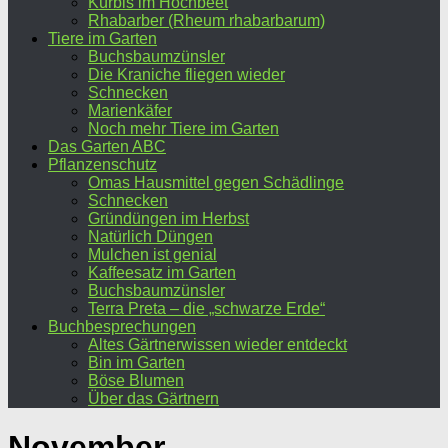
Kürbis im Hochbeet
Rhabarber (Rheum rhabarbarum)
Tiere im Garten
Buchsbaumzünsler
Die Kraniche fliegen wieder
Schnecken
Marienkäfer
Noch mehr Tiere im Garten
Das Garten ABC
Pflanzenschutz
Omas Hausmittel gegen Schädlinge
Schnecken
Gründüngen im Herbst
Natürlich Düngen
Mulchen ist genial
Kaffeesatz im Garten
Buchsbaumzünsler
Terra Preta – die „schwarze Erde“
Buchbesprechungen
Altes Gärtnerwissen wieder entdeckt
Bin im Garten
Böse Blumen
Über das Gärtnern
November