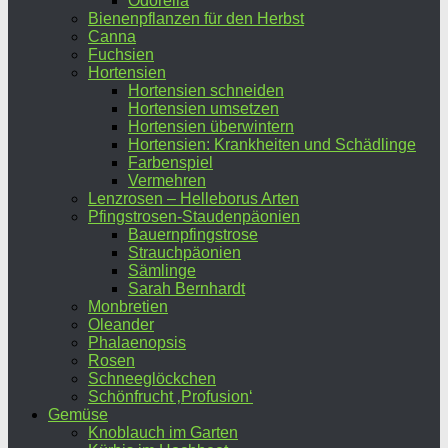
Odorella
Bienenpflanzen für den Herbst
Canna
Fuchsien
Hortensien
Hortensien schneiden
Hortensien umsetzen
Hortensien überwintern
Hortensien: Krankheiten und Schädlinge
Farbenspiel
Vermehren
Lenzrosen – Helleborus Arten
Pfingstrosen-Staudenpäonien
Bauernpfingstrose
Strauchpäonien
Sämlinge
Sarah Bernhardt
Monbretien
Oleander
Phalaenopsis
Rosen
Schneeglöckchen
Schönfrucht ‚Profusion‘
Gemüse
Knoblauch im Garten