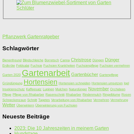
Pflanzwerk Gartenratgeber
Schlagwörter
Christrose
Dünger
Bienenfreund
Blindschleiche
Borretsch
Canna
Düngen
Erdkröte
Feldsalat
Fuchsie
Fuchsien Krankheiten
Fuchsienpflege
Fuchsien vermehren
Gartenarbeit
Gartenbücher
Garten 2020
Gartenpflege
Hortensien
Gründüngung
Hortensien schneiden
Hortensien umsetzen
Igel
November
Insektenschutz
Kaffeesatz
Lupinen
Mulchen
Naturdünger
Orchideen
Pflege
Pflege von Rhabarber
Rasenschnitt
Rhabarber
Rindenmulch
Ringelblume
Rosen
Schneckenzaun
Schnitt
Tagetes
Verarbeitung von Rhabarber
Vermehren
Vermehrung
Wetter
Überwintern
Überwinterung von Fuchsien
Neueste Beiträge
2023: Die 10 Jahreszeiten in meinem Garten
Hundstage