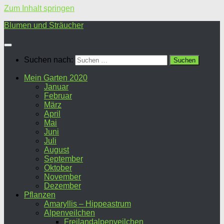
Zum Inhalt springen
Blumen und Sträucher
Suchen nach:
Mein Garten 2020
Januar
Februar
März
April
Mai
Juni
Juli
August
September
Oktober
November
Dezember
Pflanzen
Amaryllis – Hippeastrum
Alpenveilchen
Freilandalpenveilchen