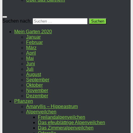
Suchen nach:
Mein Garten 2020
Januar
Februar
März
April
Mai
Juni
Juli
August
September
Oktober
November
Dezember
Pflanzen
Amaryllis – Hippeastrum
Alpenveilchen
Freilandalpenveilchen
Das efeublättrige Alpenveilchen
Das Zimmeralpenveilchen