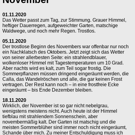
01.11.2020
Das Wetter passt zum Tag, zur Stimmung. Grauer Himmel,
heftiger Dauerregen, aufgeweichter Garten, matschige
Waldwege, und noch mehr Regen. Trostlos.
05.11.2020
Der trostlose Beginn des Novembers war offenbar nur noch
ein Nachklatsch des Oktobers. Jetzt zeigt sich das Wetter
von seiner allerbesten Seite: ein strahlendblauer,
wolkenloser Himmel mit Tagestemperaturen um 10 Grad.
Aber nachts wird es kalt, zum Teil sogar frostig. Die
Sommerpflanzen müssen dringend eingeräumt werden, die
Calla, das Wandelröschen und alle, die gar keinen Frost
vertragen. Der Rest kann noch – in eine frostfreie Ecke
eingeräumt – bis Ende Dezember bleiben.
18.11.2020
Wirklich, der November ist so gar nicht nebelgrau,
wenigstens meistens nicht. Auch heute ist der Himmel
tiefblau mit strahlendem Sonnenschein, aber
novembermäßig kalt. Der Garten ist matschig und die
meisten Sommerblüher sind immer noch nicht eingeräumt,
Schande über mich. Zu meiner Entschuldigung muss ich