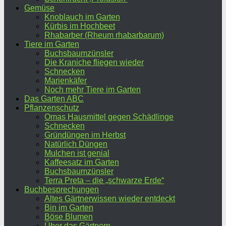
Gemüse
Knoblauch im Garten
Kürbis im Hochbeet
Rhabarber (Rheum rhabarbarum)
Tiere im Garten
Buchsbaumzünsler
Die Kraniche fliegen wieder
Schnecken
Marienkäfer
Noch mehr Tiere im Garten
Das Garten ABC
Pflanzenschutz
Omas Hausmittel gegen Schädlinge
Schnecken
Gründüngen im Herbst
Natürlich Düngen
Mulchen ist genial
Kaffeesatz im Garten
Buchsbaumzünsler
Terra Preta – die „schwarze Erde“
Buchbesprechungen
Altes Gärtnerwissen wieder entdeckt
Bin im Garten
Böse Blumen
Über das Gärtnern