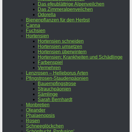
Das efeublättrige Alpenveilchen
Das Zimmeralpenveilchen
Odorella
Bienenpflanzen für den Herbst
Canna
Fuchsien
Hortensien
Hortensien schneiden
Hortensien umsetzen
Hortensien überwintern
Hortensien: Krankheiten und Schädlinge
Farbenspiel
Vermehren
Lenzrosen – Helleborus Arten
Pfingstrosen-Staudenpäonien
Bauernpfingstrose
Strauchpäonien
Sämlinge
Sarah Bernhardt
Monbretien
Oleander
Phalaenopsis
Rosen
Schneeglöckchen
Schönfrucht ‚Profusion‘