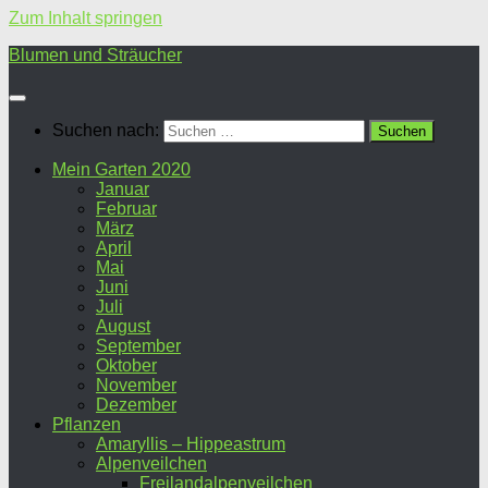
Zum Inhalt springen
Blumen und Sträucher
Suchen nach:
Mein Garten 2020
Januar
Februar
März
April
Mai
Juni
Juli
August
September
Oktober
November
Dezember
Pflanzen
Amaryllis – Hippeastrum
Alpenveilchen
Freilandalpenveilchen