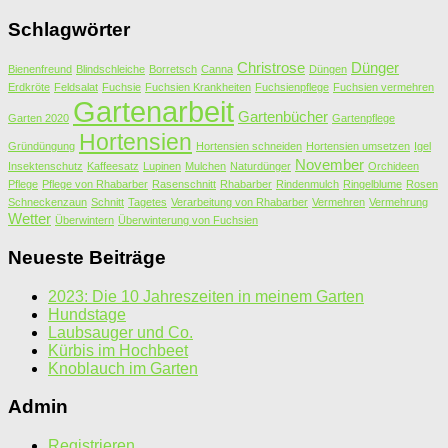
Schlagwörter
Christrose
Dünger
Bienenfreund
Blindschleiche
Borretsch
Canna
Düngen
Erdkröte
Feldsalat
Fuchsie
Fuchsien Krankheiten
Fuchsienpflege
Fuchsien vermehren
Gartenarbeit
Gartenbücher
Garten 2020
Gartenpflege
Hortensien
Gründüngung
Hortensien schneiden
Hortensien umsetzen
Igel
November
Insektenschutz
Kaffeesatz
Lupinen
Mulchen
Naturdünger
Orchideen
Pflege
Pflege von Rhabarber
Rasenschnitt
Rhabarber
Rindenmulch
Ringelblume
Rosen
Schneckenzaun
Schnitt
Tagetes
Verarbeitung von Rhabarber
Vermehren
Vermehrung
Wetter
Überwintern
Überwinterung von Fuchsien
Neueste Beiträge
2023: Die 10 Jahreszeiten in meinem Garten
Hundstage
Laubsauger und Co.
Kürbis im Hochbeet
Knoblauch im Garten
Admin
Registrieren