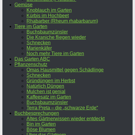
Gemüse
Knoblauch im Garten
Kürbis im Hochbeet
Rhabarber (Rheum rhabarbarum)
Tiere im Garten
Buchsbaumzünsler
Die Kraniche fliegen wieder
Schnecken
Marienkäfer
Noch mehr Tiere im Garten
Das Garten ABC
Pflanzenschutz
Omas Hausmittel gegen Schädlinge
Schnecken
Gründüngen im Herbst
Natürlich Düngen
Mulchen ist genial
Kaffeesatz im Garten
Buchsbaumzünsler
Terra Preta – die „schwarze Erde“
Buchbesprechungen
Altes Gärtnerwissen wieder entdeckt
Bin im Garten
Böse Blumen
Über das Gärtnern