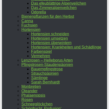
Das efeublättrige Alpenveilchen
Das Zimmeralpenveilchen
Odorella
Bienenpflanzen für den Herbst
Canna
Fuchsien
Hortensien
Hortensien schneiden
Hortensien umsetzen
Hortensien überwintern
Hortensien: Krankheiten und Schädlinge
Farbenspiel
Vermehren
Lenzrosen – Helleborus Arten
Pfingstrosen-Staudenpäonien
Bauernpfingstrose
Strauchpäonien
Sämlinge
Sarah Bernhardt
Monbretien
Oleander
Phalaenopsis
Rosen
Schneeglöckchen
Schönfrucht ‚Profusion‘