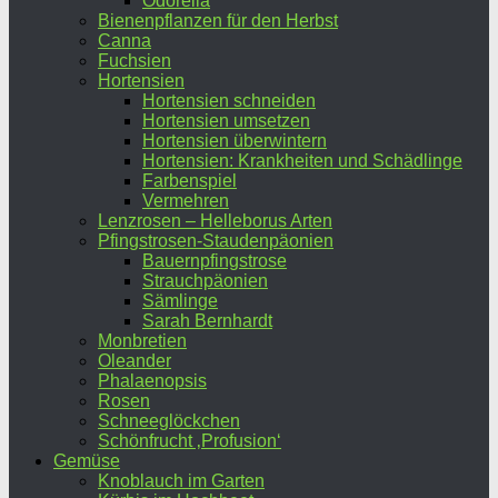
Odorella
Bienenpflanzen für den Herbst
Canna
Fuchsien
Hortensien
Hortensien schneiden
Hortensien umsetzen
Hortensien überwintern
Hortensien: Krankheiten und Schädlinge
Farbenspiel
Vermehren
Lenzrosen – Helleborus Arten
Pfingstrosen-Staudenpäonien
Bauernpfingstrose
Strauchpäonien
Sämlinge
Sarah Bernhardt
Monbretien
Oleander
Phalaenopsis
Rosen
Schneeglöckchen
Schönfrucht ‚Profusion‘
Gemüse
Knoblauch im Garten