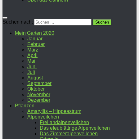
Suchen nach:
Mein Garten 2020
Januar
Februar
März
April
Mai
Juni
Juli
August
September
Oktober
November
Dezember
Pflanzen
Amaryllis – Hippeastrum
Alpenveilchen
Freilandalpenveilchen
Das efeublättrige Alpenveilchen
Das Zimmeralpenveilchen