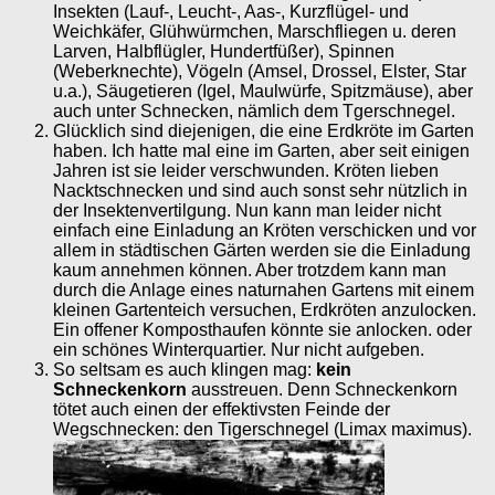
Insekten (Lauf-, Leucht-, Aas-, Kurzflügel- und
Weichkäfer, Glühwürmchen, Marschfliegen u. deren
Larven, Halbflügler, Hundertfüßer), Spinnen
(Weberknechte), Vögeln (Amsel, Drossel, Elster, Star
u.a.), Säugetieren (Igel, Maulwürfe, Spitzmäuse), aber
auch unter Schnecken, nämlich dem Tgerschnegel.
Glücklich sind diejenigen, die eine Erdkröte im Garten
haben. Ich hatte mal eine im Garten, aber seit einigen
Jahren ist sie leider verschwunden. Kröten lieben
Nacktschnecken und sind auch sonst sehr nützlich in
der Insektenvertilgung. Nun kann man leider nicht
einfach eine Einladung an Kröten verschicken und vor
allem in städtischen Gärten werden sie die Einladung
kaum annehmen können. Aber trotzdem kann man
durch die Anlage eines naturnahen Gartens mit einem
kleinen Gartenteich versuchen, Erdkröten anzulocken.
Ein offener Komposthaufen könnte sie anlocken. oder
ein schönes Winterquartier. Nur nicht aufgeben.
So seltsam es auch klingen mag:
kein
Schneckenkorn
ausstreuen. Denn Schneckenkorn
tötet auch einen der effektivsten Feinde der
Wegschnecken: den Tigerschnegel (Limax maximus).