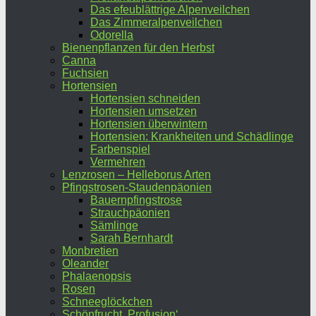
Das efeublättrige Alpenveilchen
Das Zimmeralpenveilchen
Odorella
Bienenpflanzen für den Herbst
Canna
Fuchsien
Hortensien
Hortensien schneiden
Hortensien umsetzen
Hortensien überwintern
Hortensien: Krankheiten und Schädlinge
Farbenspiel
Vermehren
Lenzrosen – Helleborus Arten
Pfingstrosen-Staudenpäonien
Bauernpfingstrose
Strauchpäonien
Sämlinge
Sarah Bernhardt
Monbretien
Oleander
Phalaenopsis
Rosen
Schneeglöckchen
Schönfrucht ‚Profusion‘