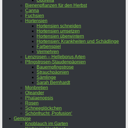
Odorella
Bienenpflanzen für den Herbst
Canna
Fuchsien
Hortensien
Hortensien schneiden
Hortensien umsetzen
Hortensien überwintern
Hortensien: Krankheiten und Schädlinge
Farbenspiel
Vermehren
Lenzrosen – Helleborus Arten
Pfingstrosen-Staudenpäonien
Bauernpfingstrose
Strauchpäonien
Sämlinge
Sarah Bernhardt
Monbretien
Oleander
Phalaenopsis
Rosen
Schneeglöckchen
Schönfrucht ‚Profusion‘
Gemüse
Knoblauch im Garten