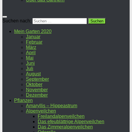
Suchen nach:
Mein Garten 2020
Januar
Februar
März
April
Mai
Juni
Juli
August
September
Oktober
November
Dezember
Pflanzen
Amaryllis – Hippeastrum
Alpenveilchen
Freilandalpenveilchen
Das efeublättrige Alpenveilchen
Das Zimmeralpenveilchen