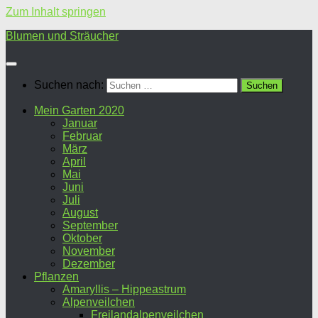
Zum Inhalt springen
Blumen und Sträucher
Suchen nach:
Mein Garten 2020
Januar
Februar
März
April
Mai
Juni
Juli
August
September
Oktober
November
Dezember
Pflanzen
Amaryllis – Hippeastrum
Alpenveilchen
Freilandalpenveilchen