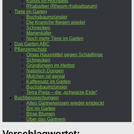
Kürbis im Hochbeet
Rhabarber (Rheum rhabarbarum)
Tiere im Garten
Buchsbaumzünsler
Die Kraniche fliegen wieder
Schnecken
Marienkäfer
Noch mehr Tiere im Garten
Das Garten ABC
Pflanzenschutz
Omas Hausmittel gegen Schädlinge
Schnecken
Gründüngen im Herbst
Natürlich Düngen
Mulchen ist genial
Kaffeesatz im Garten
Buchsbaumzünsler
Terra Preta – die „schwarze Erde“
Buchbesprechungen
Altes Gärtnerwissen wieder entdeckt
Bin im Garten
Böse Blumen
Über das Gärtnern
Verschlagwortet: