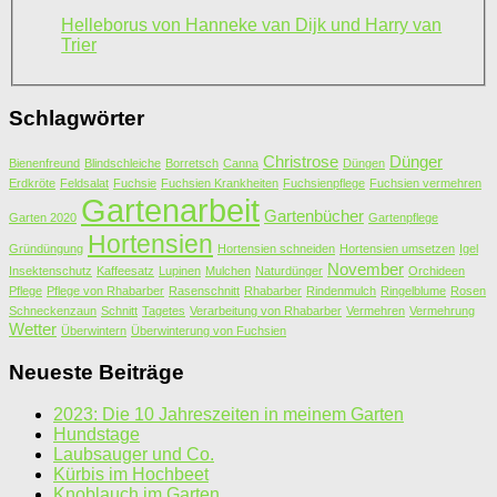
Helleborus von Hanneke van Dijk und Harry van
Trier
Schlagwörter
Christrose
Dünger
Bienenfreund
Blindschleiche
Borretsch
Canna
Düngen
Erdkröte
Feldsalat
Fuchsie
Fuchsien Krankheiten
Fuchsienpflege
Fuchsien vermehren
Gartenarbeit
Gartenbücher
Garten 2020
Gartenpflege
Hortensien
Gründüngung
Hortensien schneiden
Hortensien umsetzen
Igel
November
Insektenschutz
Kaffeesatz
Lupinen
Mulchen
Naturdünger
Orchideen
Pflege
Pflege von Rhabarber
Rasenschnitt
Rhabarber
Rindenmulch
Ringelblume
Rosen
Schneckenzaun
Schnitt
Tagetes
Verarbeitung von Rhabarber
Vermehren
Vermehrung
Wetter
Überwintern
Überwinterung von Fuchsien
Neueste Beiträge
2023: Die 10 Jahreszeiten in meinem Garten
Hundstage
Laubsauger und Co.
Kürbis im Hochbeet
Knoblauch im Garten