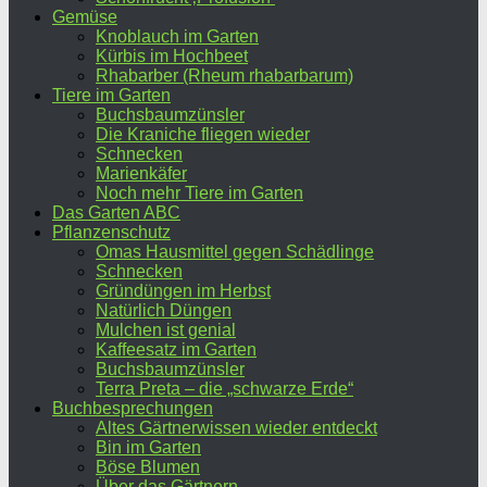
Gemüse
Knoblauch im Garten
Kürbis im Hochbeet
Rhabarber (Rheum rhabarbarum)
Tiere im Garten
Buchsbaumzünsler
Die Kraniche fliegen wieder
Schnecken
Marienkäfer
Noch mehr Tiere im Garten
Das Garten ABC
Pflanzenschutz
Omas Hausmittel gegen Schädlinge
Schnecken
Gründüngen im Herbst
Natürlich Düngen
Mulchen ist genial
Kaffeesatz im Garten
Buchsbaumzünsler
Terra Preta – die „schwarze Erde“
Buchbesprechungen
Altes Gärtnerwissen wieder entdeckt
Bin im Garten
Böse Blumen
Über das Gärtnern